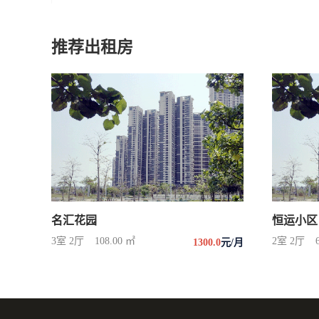
推荐出租房
名汇花园
恒运小区
3室 2厅
108.00 ㎡
2室 2厅
1300.0
元/月