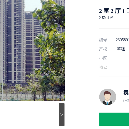
2 室 2 厅 1
2 楼/共层
编号
230589
产权
整租
小区
地址
袁
(富
>