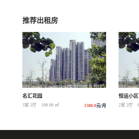
推荐出租房
名汇花园
恒运小区
3室 2厅
108.00 ㎡
2室 2厅
1300.0
元/月