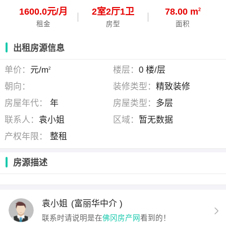
1600.0元/月
2
室
2
厅
1
卫
78.00 m
2
租金
房型
面积
出租房源信息
单价：
元/m
楼层：
0 楼/层
2
朝向：
装修类型：
精致装修
房屋年代：
年
房屋类型：
多层
联系人：
袁小姐
区域：
暂无数据
产权年限：
整租
房源描述
袁小姐
(富丽华中介 )
联系时请说明是在
佛冈房产网
看到的！