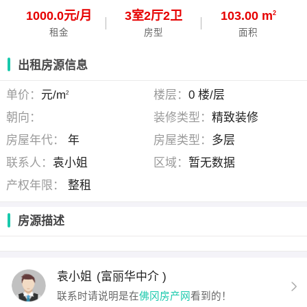
1000.0元/月
3
室
2
厅
2
卫
103.00 m
2
租金
房型
面积
出租房源信息
单价：
元/m
楼层：
0 楼/层
2
朝向：
装修类型：
精致装修
房屋年代：
年
房屋类型：
多层
联系人：
袁小姐
区域：
暂无数据
产权年限：
整租
房源描述
袁小姐
(富丽华中介 )
联系时请说明是在
佛冈房产网
看到的！