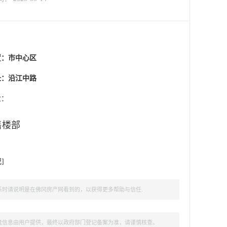
置：
市中心区
址：沿江中路
盘：
售楼部
记
]
时请说明是在佛冈房产网看到的，以获得更多帮助与信任.
盘信息由用户提供，最终以政府部门登记备案为准，请谨慎核查。