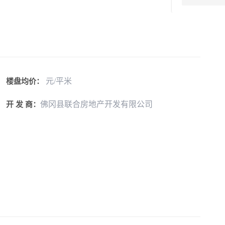
元/平米
楼盘均价：
佛冈县联合房地产开发有限公司
开 发 商：