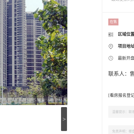
在售
区域位
项目地
最新开
联系人：
[
看房报名登
温馨提示：联系
>
免责声明：楼