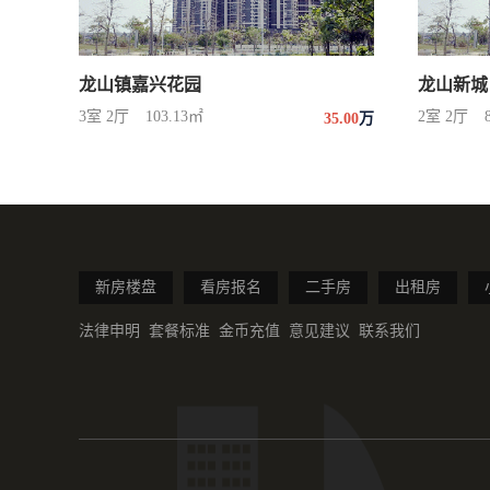
龙山镇嘉兴花园
龙山新城
3室 2厅
103.13㎡
2室 2厅
35.00
万
新房楼盘
看房报名
二手房
出租房
法律申明
套餐标准
金币充值
意见建议
联系我们