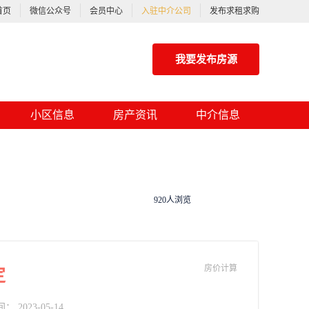
首页
微信公众号
会员中心
入驻中介公司
发布求租求购
我要发布房源
小区信息
房产资讯
中介信息
920人浏览
房价计算
定
2023-05-14