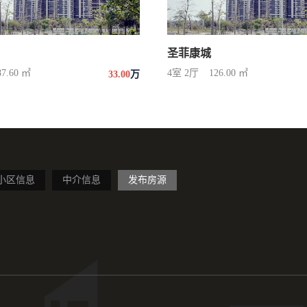
圣菲康城
87.60 ㎡
4室 2厅
126.00 ㎡
33.00
万
小区信息
中介信息
发布房源